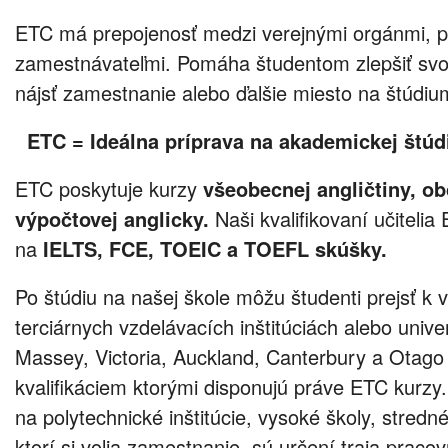
ETC má prepojenosť medzi verejnými orgánmi, p
zamestnávateľmi. Pomáha študentom zlepšiť svoj
nájsť zamestnanie alebo ďalšie miesto na štúdiu
ETC = Ideálna príprava na akademickej štú
ETC poskytuje kurzy
všeobecnej angličtiny, ob
výpočtovej anglicky.
Naši kvalifikovaní učiteli
na
IELTS, FCE, TOEIC a TOEFL skúšky.
Po štúdiu na našej škole môžu študenti prejsť k 
terciárnych vzdelávacích inštitúciách alebo unive
Massey, Victoria, Auckland, Canterbury a Otag
kvalifikáciem ktorými disponujú práve ETC kurzy.
na polytechnické inštitúcie, vysoké školy, stredn
ktorí si volia zamestnanie, sú určení traja pracov