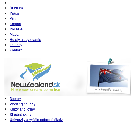
Štúdium
Práca
Víza
Krajina
Počasie
Mapa
Hotely a ubytovanie
Letenky
Kontakt
Domov
Working holiday
Kurzy angličtiny
Stredné školy
Univerzity a vyššie odborné školy