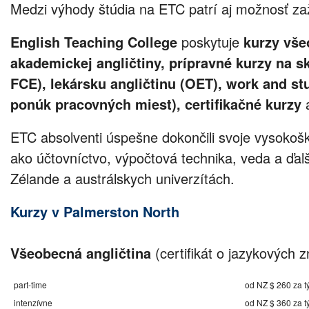
Medzi výhody štúdia na ETC patrí aj možnosť zaži
English Teaching College
poskytuje
kurzy vše
akademickej angličtiny, prípravné kurzy na s
FCE), lekársku angličtinu (OET), work and s
ponúk pracovných miest), certifikačné kurzy
a
ETC absolventi úspešne dokončili svoje vysokoš
ako účtovníctvo, výpočtová technika, veda a ďa
Zélande a austrálskych univerzítách.
Kurzy v Palmerston North
Všeobecná angličtina
(certifikát o jazykových z
part-time
od NZ $ 260 za t
intenzívne
od NZ $ 360 za t