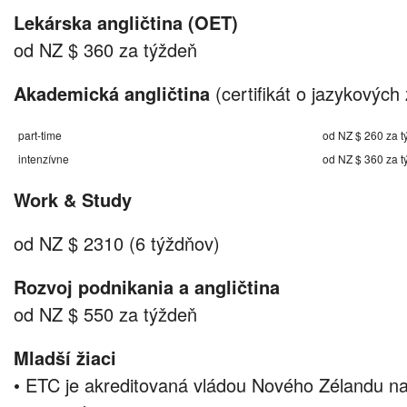
Lekárska angličtina (OET)
od NZ $ 360 za týždeň
Akademická angličtina
(certifikát o jazykových 
part-time
od NZ $ 260 za t
intenzívne
od NZ $ 360 za t
Work & Study
od NZ $ 2310 (6 týždňov)
Rozvoj podnikania a angličtina
od NZ $ 550 za týždeň
Mladší žiaci
• ETC je akreditovaná vládou Nového Zélandu n