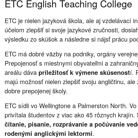
ETC English Teaching College
ETC je nielen jazyková škola, ale aj vzdelávací in
účelom zlepšiť si svoje jazykové zručnosti, dosia
výsledku zo skúšok a následne si nájsť prácu po
ETC má dobré väzby na podniky, orgány verejnej
Prepojenosť s miestnymi obyvateľmi a zahraničn
areálu dáva
príležitosť k výmene skúsenost
í. 
majú možnosť nielen zlepšiť svoju angličtinu, ale
dobre prepojenej školy.
ETC sídli vo Wellingtone a Palmerston North. Vo 
privítala študentov z viac ako 45 rôznych krajín
čítanie, písanie, rozprávanie a počúvanie ve
rodenými anglickými lektormi
.