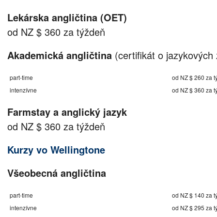
Lekárska angličtina (OET)
od NZ $ 360 za týždeň
Akademická angličtina
(certifikát o jazykových 
part-time
od NZ $ 260 za t
intenzívne
od NZ $ 360 za t
Farmstay a anglický jazyk
od NZ $ 360 za týždeň
Kurzy vo Wellingtone
Všeobecná angličtina
part-time
od NZ $ 140 za t
intenzívne
od NZ $ 295 za t