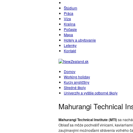
Štúdium
Práca
Víza
Krajina
Počasie
Mapa
Hotely a ubytovanie
Letenky
Kontakt
Domov
Working holiday
Kurzy angličtiny
Stredné školy
Univerzity a vyššie odborné školy
Mahurangi Technical Ins
Mahurangi Technical Institute (MTI)
sa nachád
Oblasť sa môže pochváliť vinicami, kaviarňam
zaujímavými možnosťami strávenia voľného č