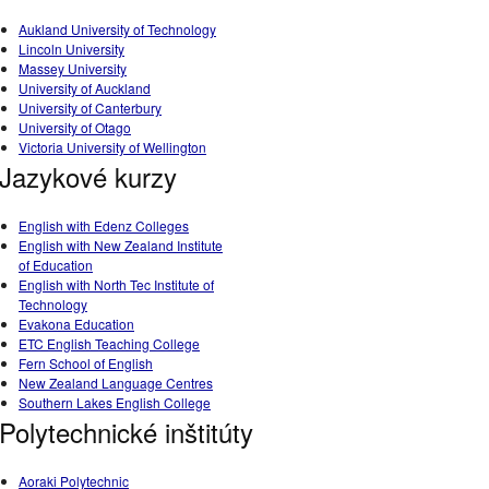
Aukland University of Technology
Lincoln University
Massey University
University of Auckland
University of Canterbury
University of Otago
Victoria University of Wellington
Jazykové kurzy
English with Edenz Colleges
English with New Zealand Institute
of Education
English with North Tec Institute of
Technology
Evakona Education
ETC English Teaching College
Fern School of English
New Zealand Language Centres
Southern Lakes English College
Polytechnické inštitúty
Aoraki Polytechnic