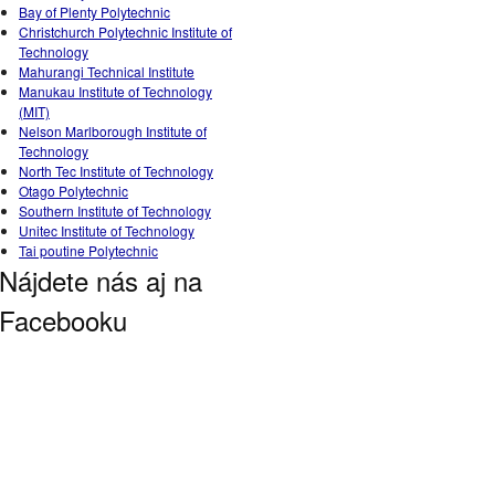
Bay of Plenty Polytechnic
Christchurch Polytechnic Institute of
Technology
Mahurangi Technical Institute
Manukau Institute of Technology
(MIT)
Nelson Marlborough Institute of
Technology
North Tec Institute of Technology
Otago Polytechnic
Southern Institute of Technology
Unitec Institute of Technology
Tai poutine Polytechnic
Nájdete nás aj na
Facebooku