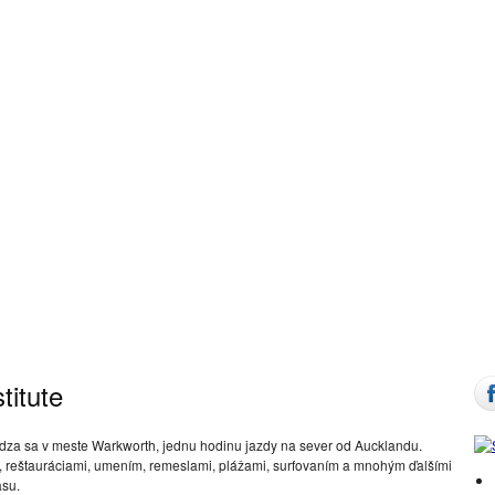
titute
za sa v meste Warkworth, jednu hodinu jazdy na sever od Aucklandu.
i, reštauráciami, umením, remeslami, plážami, surfovaním a mnohým ďalšími
asu.