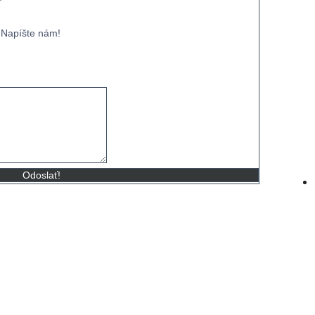
r
 Napíšte nám!