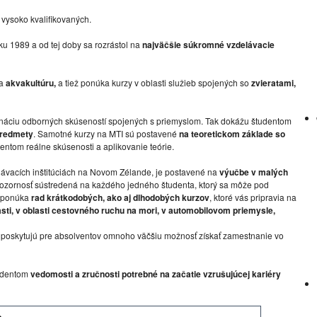
 vysoko kvalifikovaných.
ku 1989 a od tej doby sa rozrástol na
najväčšie súkromné ​​vzdelávacie
a
akvakultúru,
a tiež ponúka kurzy v oblasti služieb spojených so
zvieratami,
mbináciu odborných skúseností spojených s priemyslom. Tak dokážu študentom
predmety
. Samotné kurzy na MTI sú postavené
na teoretickom základe so
dentom reálne skúsenosti a aplikovanie teórie.
lávacích inštitúciách na Novom Zélande, je postavené na
výučbe v malých
 pozornosť sústredená na každého jedného študenta, ktorý sa môže pod
t ponúka
rad krátkodobých, ako aj dlhodobých kurzov
, ktoré vás pripravia na
asti, v oblasti cestovného ruchu na mori, v automobilovom priemysle,
ou poskytujú pre absolventov omnoho väčšiu možnosť získať zamestnanie vo
tudentom
vedomosti a zručnosti potrebné na začatie vzrušujúcej kariéry