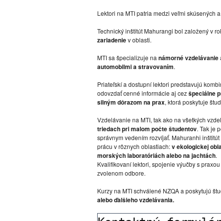
Lektori na MTI patria medzi veľmi skúsených a
Technický inštitút Mahurangi bol založený v ro
zariadenie
v oblasti.
MTI sa špecializuje na
námorné vzdelávanie
automobilmi a stravovaním
.
Priateľskí a dostupní lektori predstavujú ko
odovzdať cenné informácie aj cez
špeciálne 
silným dôrazom na prax
, ktorá poskytuje štu
Vzdelávanie na MTI, tak ako na všetkých vzde
triedach pri malom počte študentov
. Tak je
správnym vedením rozvíjať. Mahuranhi inštitú
prácu v rôznych oblastiach:
v ekologickej obl
morských laboratóriách alebo na jachtách
.
Kvalifikovaní lektori, spojenie výučby s prax
zvolenom odbore.
Kurzy na MTI schválené NZQA a poskytujú š
alebo ďalšieho vzdelávania.