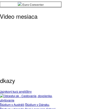
Euro Converter
Video mesiaca
dkazy
Jazykový kurz angličtiny
Štúdium v Austrálii
Štúdium v Dánsku
,
Štúdium v Kanade
Real Language School