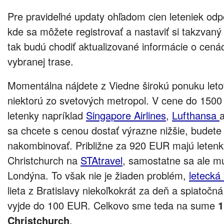
Pre pravideľné updaty ohľadom cien leteniek o
kde sa môžete registrovať a nastaviť si takzvaný
tak budú chodiť aktualizované informácie o cená
vybranej trase.
Momentálna nájdete z Viedne širokú ponuku let
niektorú zo svetových metropol. V cene do 150
letenky napríklad
Singapore Airlines
,
Lufthansa
sa chcete s cenou dostať výrazne nižšie, budete
nakombinovať. Približne za 920 EUR majú leten
Christchurch na
STAtravel
, samostatne sa ale mu
Londýna. To však nie je žiaden problém,
letecká
lieta z Bratislavy niekoľkokrát za deň a spiatočn
vyjde do 100 EUR. Celkovo sme teda na sume
1
Christchurch
.