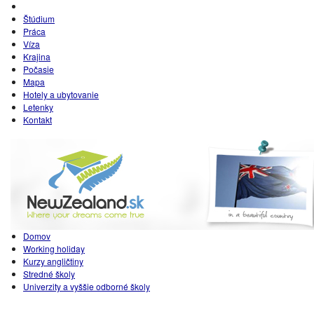
Štúdium
Práca
Víza
Krajina
Počasie
Mapa
Hotely a ubytovanie
Letenky
Kontakt
Domov
Working holiday
Kurzy angličtiny
Stredné školy
Univerzity a vyššie odborné školy