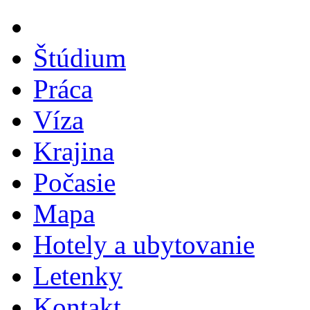
Štúdium
Práca
Víza
Krajina
Počasie
Mapa
Hotely a ubytovanie
Letenky
Kontakt