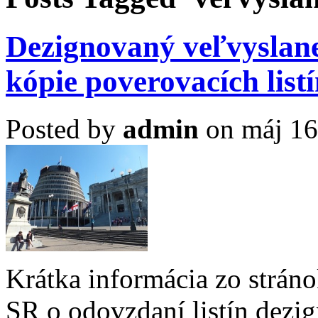
Dezignovaný veľvyslan
kópie poverovacích list
Posted by
admin
on máj 16
Krátka informácia zo stráno
SR o odovzdaní listín dez