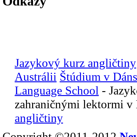
Odkazy
Jazykový kurz angličtiny
Austrálii
Štúdium v Dán
Language School
- Jazyk
zahraničnými lektormi v
angličtiny
Copyright ©2011-2012
Ne