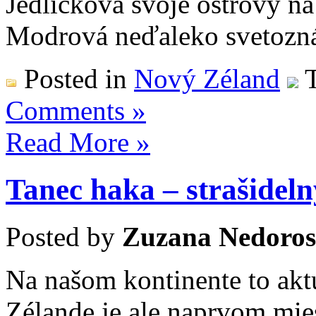
Jedličková svoje ostrovy n
Modrová neďaleko svetozn
Posted in
Nový Zéland
T
Comments »
Read More »
Tanec haka – strašidel
Posted by
Zuzana Nedoros
Na našom kontinente to akt
Zélande je ale naprvom mies