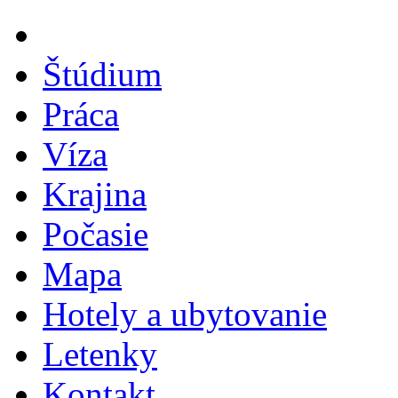
Štúdium
Práca
Víza
Krajina
Počasie
Mapa
Hotely a ubytovanie
Letenky
Kontakt